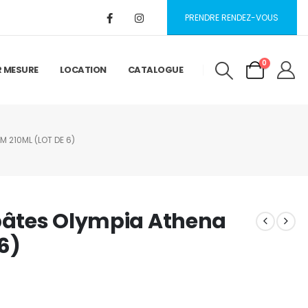
PRENDRE RENDEZ-VOUS
0
R MESURE
LOCATION
CATALOGUE
M 210ML (LOT DE 6)
 pâtes Olympia Athena
6)