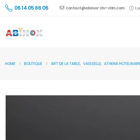
06 14 05 66 06
contact@abinox-chr-clim.com
Lu
HOME
BOUTIQUE
ART DE LA TABLE
,
VAISSELLE
,
ATHENA HOTELWAR