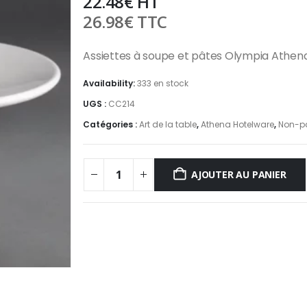
22.48
€
HT
26.98
€
TTC
Assiettes à soupe et pâtes Olympia Athen
Availability:
333 en stock
UGS :
CC214
Catégories :
Art de la table
,
Athena Hotelware
,
Non-pa
AJOUTER AU PANIER