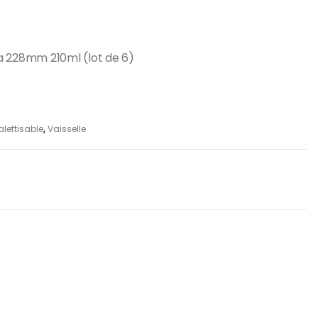
a 228mm 210ml (lot de 6)
lettisable
,
Vaisselle