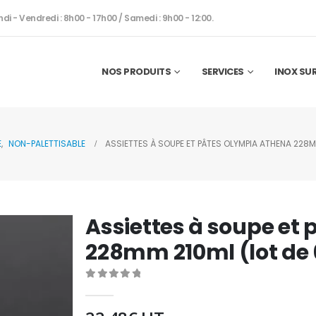
ndi - Vendredi : 8h00 - 17h00 / Samedi : 9h00 - 12:00.
NOS PRODUITS
SERVICES
INOX SU
E
,
NON-PALETTISABLE
ASSIETTES À SOUPE ET PÂTES OLYMPIA ATHENA 228M
Assiettes à soupe et
228mm 210ml (lot de 
0
out of 5