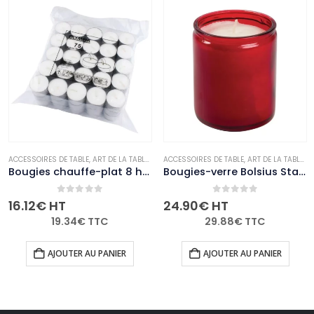
BOUGIES ET PHOTOPHORES
ACCESSOIRES DE TABLE
,
,
NON-PALETTISABLE
ART DE LA TABLE
,
BOUGIES ET PHOTOPHORES
ACCESSOIRES DE TABLE
,
,
NON-PALETTISABLE
ART DE LA TABLE
,
B
Bougies chauffe-plat 8 heures Olympia (Lot de 75)
Bougies-verre Bolsius Starlight rouges (lot de 8)
0
out of 5
0
out of 5
16.12
€
HT
24.90
€
HT
19.34
€
TTC
29.88
€
TTC
AJOUTER AU PANIER
AJOUTER AU PANIER