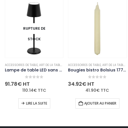
RUPTURE DE
STOCK
LE
,
BOUGIES ET PHOTOPHORES
ACCESSOIRES DE TABLE
,
,
NON-PALETTISABLE
ART DE LA TABLE
,
NON-PALETTISABLE
ACCESSOIRES DE TABLE
,
ART DE LA TABLE
,
Lampe de table LED sans fil noire à intensité variable Securit Feline avec câble de chargement magnétique
Bougies bistro Bolsius 177mm ivoire (Lot de 45)
0
out of 5
0
out of 5
91.78
€
HT
34.92
€
HT
110.14
€
TTC
41.90
€
TTC
LIRE LA SUITE
AJOUTER AU PANIER