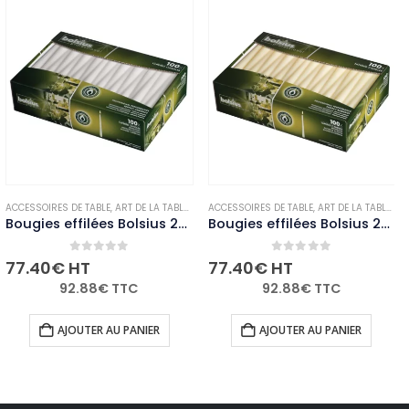
OUGIES ET PHOTOPHORES
ACCESSOIRES DE TABLE
,
,
NON-PALETTISABLE
ART DE LA TABLE
,
BOUGIES ET PHOTOPHORES
ACCESSOIRES DE TABLE
,
,
NON-PALETTISABLE
ART DE LA TABLE
,
BO
Bougies effilées Bolsius 254mm blanches (Lot de 100)
Bougies effilées Bolsius 254mm ivoire (Lot de 100)
0
out of 5
0
out of 5
77.40
€
HT
77.40
€
HT
92.88
€
TTC
92.88
€
TTC
AJOUTER AU PANIER
AJOUTER AU PANIER