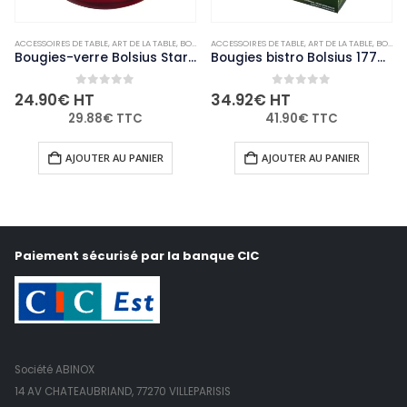
ACCESSOIRES DE TABLE
,
NON-PALETTISABLE
,
ART DE LA TABLE
,
BOUGIES ET PHOTOPHORES
ACCESSOIRES DE TABLE
,
NON-PALETTISABLE
,
ART DE LA TABLE
,
BOUGIES ET PHOTOPHORES
Bougies-verre Bolsius Starlight rouges (lot de 8)
Bougies bistro Bolsius 177mm blanches (Lot de 45)
0
out of 5
0
out of 5
24.90
€
HT
34.92
€
HT
29.88
€
TTC
41.90
€
TTC
AJOUTER AU PANIER
AJOUTER AU PANIER
Paiement sécurisé par la banque CIC
Société ABINOX
14 AV CHATEAUBRIAND, 77270 VILLEPARISIS