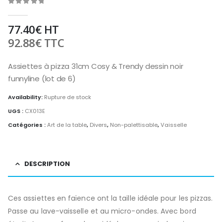
0
out of 5
77.40
€
HT
92.88
€
TTC
Assiettes à pizza 31cm Cosy & Trendy dessin noir
funnyline (lot de 6)
Availability:
Rupture de stock
UGS :
CX013E
Catégories :
Art de la table
,
Divers
,
Non-palettisable
,
Vaisselle
DESCRIPTION
Ces assiettes en faïence ont la taille idéale pour les pizzas.
Passe au lave-vaisselle et au micro-ondes. Avec bord