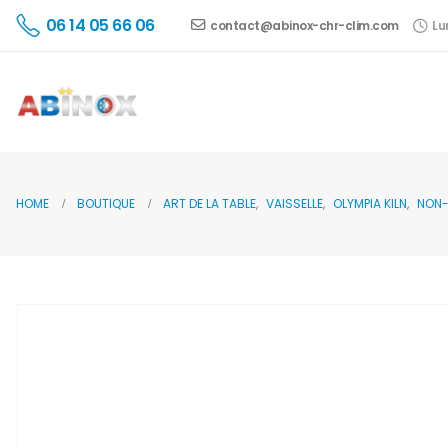
06 14 05 66 06
contact@abinox-chr-clim.com
Lu
HOME
BOUTIQUE
ART DE LA TABLE
,
VAISSELLE
,
OLYMPIA KILN
,
NON-