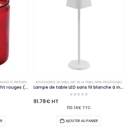
RUPTUR
-PALETTISABLE
SSOIRES DE TABLE
,
ART DE LA TABLE
,
NON-PALETTISABLE
ACCESSOIRES DE TABLE
,
ART D
Lampe de table LED sans fil blanche à intensité variable Securit Georgina avec câble de chargement magnétique
0
out of 5
0
o
78
€
HT
54.14
€
HT
110.14
€
TTC
64.
AJOUTER AU PANIER
LIR