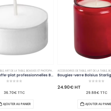
T PHOTOPHORES
ACCESSOIRES DE TABLE
,
NON-PALETTISABLE
,
ART DE LA TABLE
,
BOUGIES ET PHOTOPHORES
,
NON
ACCE
Bougies chauffe-plat professionnelles Bolsius 4 heures (lot de 200)
Bougies-verre Bolsius Starlight rouges (lot de 8)
0
out of 5
24.90
€
HT
91.
29.88
€
TTC
AJOUTER AU PANIER