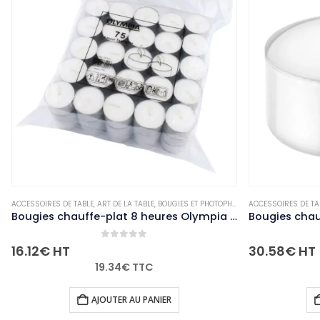
T DE LA TABLE
,
BOUGIES ET PHOTOPHORES
ACCESSOIRES DE TABLE
,
NON-PALETTISABLE
,
ART DE LA TABLE
,
BOUGIES E
Bougies chauffe-plat 8 heures Olympia (Lot de 75)
0
out of 5
0
out of 5
30.58
€
HT
9.34
€
TTC
36.70
€
TTC
OUTER AU PANIER
AJOUTER AU PANIER