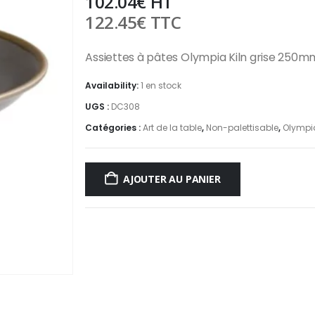
102.04
€
HT
122.45
€
TTC
Assiettes à pâtes Olympia Kiln grise 250mm
Availability:
1 en stock
UGS :
DC308
Catégories :
Art de la table
,
Non-palettisable
,
Olympia
AJOUTER AU PANIER