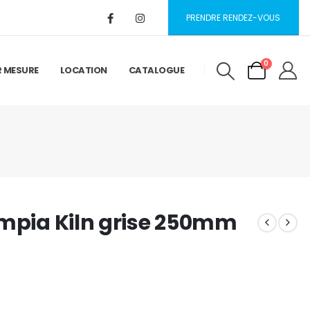
PRENDRE RENDEZ-VOUS
0
R MESURE
LOCATION
CATALOGUE
ympia Kiln grise 250mm