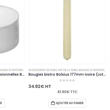
E
,
ART DE LA TABLE
,
BOUGIES ET PHOTOPHORES
ACCESSOIRES DE TABLE
,
NON-PALETTISABLE
,
ART DE LA TABLE
,
BOUG
Bougies bistro Bolsius 177mm ivoire (Lot de 45)
0
out of 5
0
out of 5
17.24
€
HT
41.90
€
TTC
20.69
€
TTC
AJOUTER AU PANIER
AJOUTER AU PANIER