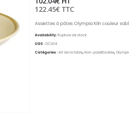
102.04
€
HT
122.45
€
TTC
Assiettes à pâtes Olympia Kiln couleur sa
Availability:
Rupture de stock
UGS :
DC304
Catégories :
Art de la table
,
Non-palettisable
,
Olympi