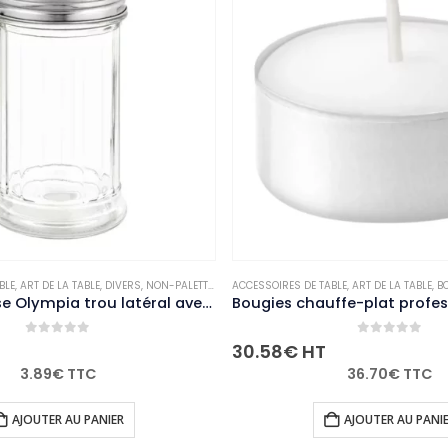
ACCESSOIRES DE TABLE
,
ART DE LA TABLE
,
BOUGIES ET PHOTOPHORES
ACCESSOIRES DE TABL
,
NON-PALETTISABLE
Bougies chauffe-plat professionnelles Bolsius 4 heures (lot de 200)
0
out of 5
30.58
€
HT
34.92
€
HT
36.70
€
TTC
AJOUTER AU PANIER