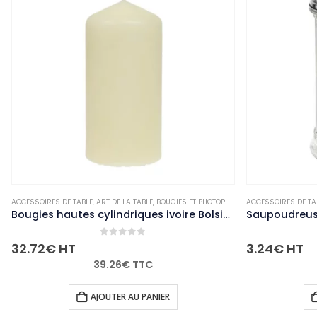
OUGIES ET PHOTOPHORES
ACCESSOIRES DE TABLE
,
NON-PALETTISABLE
,
ART DE LA TABLE
,
DIVERS
,
NON-PALETTISABLE
Bougies hautes cylindriques ivoire Bolsius 120mm (lot de 12)
Saupoudreuse Olympia trou latéral avec clapet
0
out of 5
3.24
€
HT
3.89
€
TTC
IER
AJOUTER AU PANIER