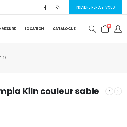
PRENDRE RENDEZ-VOUS
0
R MESURE
LOCATION
CATALOGUE
E 4)
mpia Kiln couleur sable