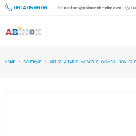
06 14 05 66 06
contact@abinox-chr-clim.com
Lu
HOME
BOUTIQUE
ART DE LA TABLE
,
VAISSELLE
,
OLYMPIA
,
NON-PALE