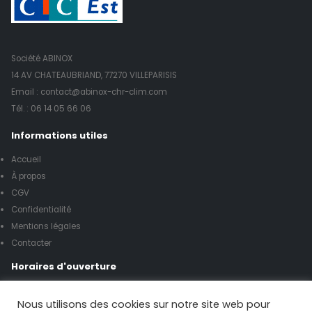
Société ABINOX
14 AV CHATEAUBRIAND, 77270 VILLEPARISIS
Email : contact@abinox-chr-clim.com
Tél. :
06 14 05 66 06
Informations utiles
Accueil
À propos
CGV
Confidentialité
Mentions légales
Contacter
Horaires d'ouverture
Lundi à vendredi de 8h00 à 17h00
Nous utilisons des cookies sur notre site web pour