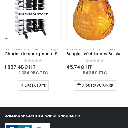
RUPTURE DE STOCK
ACCESSOIRES DE TABLE
,
ART DE LA TABLE
,
NON-PALETTISABLE
ACCESSOIRES DE TABLE
,
ART DE LA TABLE
,
BOUGIES ET PHOTOPHORES
Chariot de chargement Securit pour 36 lampes de table adapté à GR652 GR655 GR656 GR657 GR658
Bougies vénitiennes Bolsius Low Boy ambre (Lot de 12)
0
out of 5
0
out of 5
1,987.48
€
HT
45.74
€
HT
2,384.98
€
TTC
54.89
€
TTC
LIRE LA SUITE
AJOUTER AU PANIER
Paiement sécurisé par la banque CIC