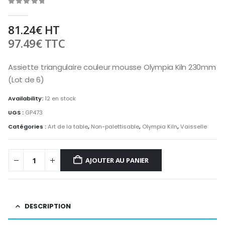
0
out of 5
81.24
€
HT
97.49
€
TTC
Assiette triangulaire couleur mousse Olympia Kiln 230mm
(Lot de 6)
Availability:
12 en stock
UGS :
GP473
Catégories :
Art de la table
,
Non-palettisable
,
Olympia Kiln
,
Vaisselle
AJOUTER AU PANIER
DESCRIPTION