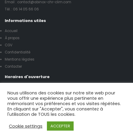
Email : contact@abinox-chr-clim.com
Tél. :
06 14 05 66 06
Informations utiles
Accueil
À propos
CGV
Confidentialité
Mentions légales
Contacter
Horaires d'ouverture
Lundi à vendredi de 8h00 à 17h00
Nous utilisons des cookies sur notre site web pour
vous offrir une expérience plus pertinente en
mémorisant vos préférences et vos visites répétées.
Samedi de 9h00 à 12h00
En cliquant sur "Accepter", vous consentez à
l'utilisation de TOUS les cookies.
Possibilité urgence le week-end
Cookie settings
ACCEPTER