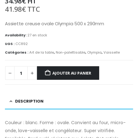
34.98
€
HT
41.98
€
TTC
Assiette creuse ovale Olympia 500 x 290mm
Availability:
27 en stock
UGS :
CC892
Catégories :
Art de la table
,
Non-palettisable
,
Olympia
,
Vaisselle
AJOUTER AU PANIER
DESCRIPTION
Couleur : blanc. Forme : ovale. Convient au four, micro-
onde, lave-vaisselle et congélateur. Super vitrifiée.