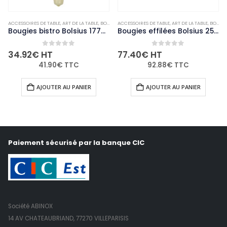
ACCESSOIRES DE TABLE
,
NON-PALETTISABLE
,
ART DE LA TABLE
,
BOUGIES ET PHOTOPHORES
ACCESSOIRES DE TABLE
,
NON-PALETTISABLE
,
ART DE LA TABLE
,
BOUGIES ET PHOTOPHORES
Bougies bistro Bolsius 177mm ivoire (Lot de 45)
Bougies effilées Bolsius 254mm ivoire (Lot de 100)
0
out of 5
0
out of 5
34.92
€
HT
77.40
€
HT
41.90
€
TTC
92.88
€
TTC
AJOUTER AU PANIER
AJOUTER AU PANIER
Paiement sécurisé par la banque CIC
Société ABINOX
14 AV CHATEAUBRIAND, 77270 VILLEPARISIS