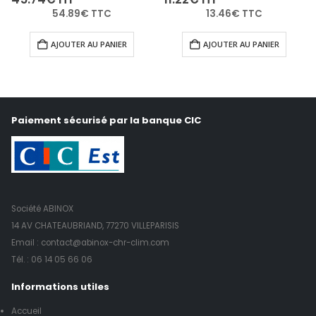
54.89
€
TTC
13.46
€
TTC
AJOUTER AU PANIER
AJOUTER AU PANIER
Paiement sécurisé par la banque CIC
Société ABINOX
14 AV CHATEAUBRIAND, 77270 VILLEPARISIS
Email : contact@abinox-chr-clim.com
Tél. :
06 14 05 66 06
Informations utiles
Accueil