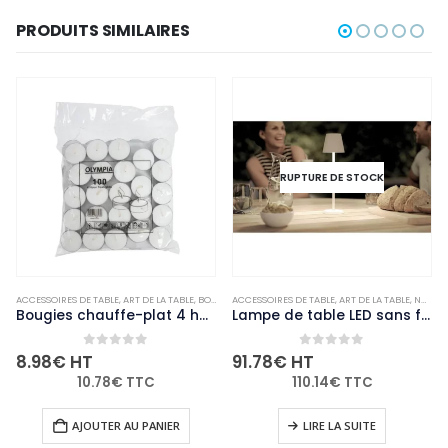
PRODUITS SIMILAIRES
RUPTURE DE STOCK
ACCESSOIRES DE TABLE
,
NON-PALETTISABLE
,
ART DE LA TABLE
,
BOUGIES ET PHOTOPHORES
ACCESSOIRES DE TABLE
,
NON-PALETTISABLE
,
ART DE LA TABLE
,
NON-PALETTISABLE
Bougies chauffe-plat 4 heures Olympia (Lot de 100)
Lampe de table LED sans fil blanche à intensité variable Securit Feline avec câble de chargement magnétique
0
out of 5
0
out of 5
8.98
€
HT
91.78
€
HT
10.78
€
TTC
110.14
€
TTC
AJOUTER AU PANIER
LIRE LA SUITE