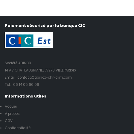
Paiement sécurisé par la banque CIC
Société ABINOX
14 AV CHATEAUBRIAND, 77270 VILLEPARISIS
Email : contact@abinox-chr-clim.com
Tél. :
06 14 05 66 06
Informations utiles
Accueil
À propos
CGV
Confidentialité