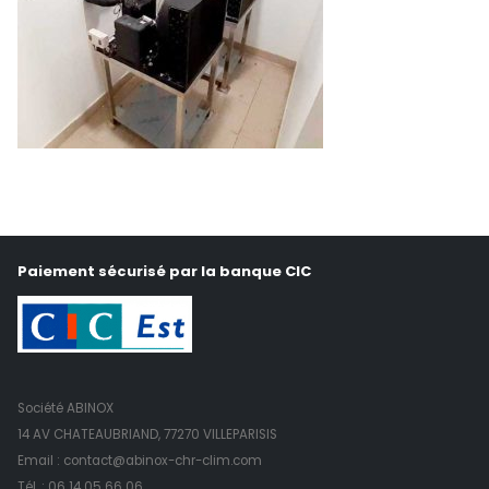
Paiement sécurisé par la banque CIC
Société ABINOX
14 AV CHATEAUBRIAND, 77270 VILLEPARISIS
Email : contact@abinox-chr-clim.com
Tél. :
06 14 05 66 06