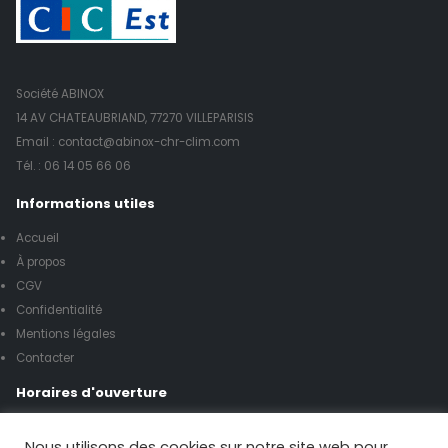
Société ABINOX
14 AV CHATEAUBRIAND, 77270 VILLEPARISIS
Email : contact@abinox-chr-clim.com
Tél. :
06 14 05 66 06
Informations utiles
Accueil
À propos
CGV
Confidentialité
Mentions légales
Contacter
Horaires d'ouverture
Lundi à vendredi de 8h00 à 17h00
Nous utilisons des cookies sur notre site web pour